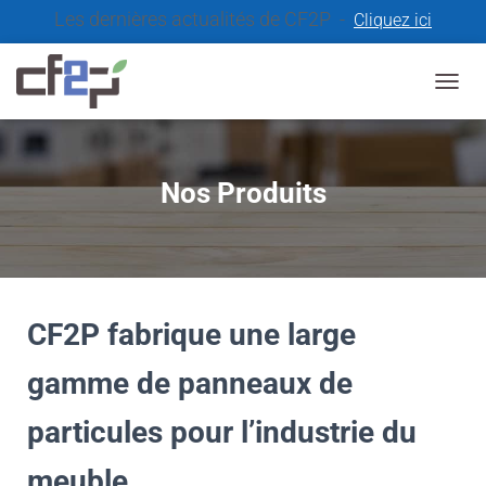
Les dernières actualités de CF2P -
Cliquez ici
T
O
G
G
L
Nos Produits
E
N
A
V
I
G
A
CF2P fabrique une large
T
I
gamme de panneaux de
O
N
particules pour l’industrie du
meuble.